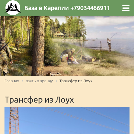
База в Карелии +79034466911
Главная
взять в аренду
Трансфер из Лоух
Трансфер из Лоух