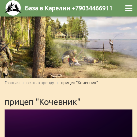
База в Карелии +79034466911
Главная
взять в аренду
прицеп "Кочевник"
прицеп "Кочевник"