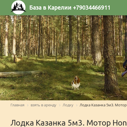
База в Карелии +79034466911
Главная
взять в аренду
Лодку
Лодка Казанка 5м3. Мотор 
Лодка Казанка 5м3. Мотор Hond