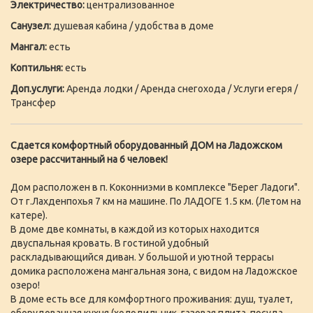
Электричество:
централизованное
Санузел:
душевая кабина / удобства в доме
Мангал:
есть
Коптильня:
есть
Доп.услуги:
Аренда лодки / Аренда снегохода / Услуги егеря /
Трансфер
Сдается комфортный оборудованный ДОМ на Ладожском
озере рассчитанный на 6 человек!
Дом расположен в п. Коконниэми в комплексе "Берег Ладоги".
От г.Лахденпохья 7 км на машине. По ЛАДОГЕ 1.5 км. (Летом на
катере).
В доме две комнаты, в каждой из которых находится
двуспальная кровать. В гостиной удобный
раскладывающийся диван. У большой и уютной террасы
домика расположена мангальная зона, с видом на Ладожское
озеро!
В доме есть все для комфортного проживания: душ, туалет,