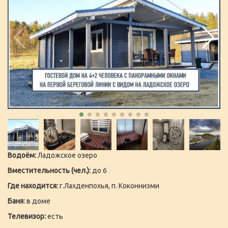
Водоём:
Ладожское озеро
Вместительность (чел.):
до 6
Где находится:
г.Лахденпохья, п. Коконниэми
Баня:
в доме
Телевизор:
есть