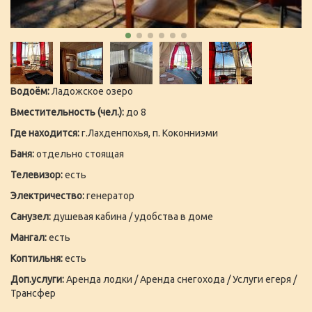
Водоём:
Ладожское озеро
Вместительность (чел.):
до 8
Где находится:
г.Лахденпохья, п. Коконниэми
Баня:
отдельно стоящая
Телевизор:
есть
Электричество:
генератор
Санузел:
душевая кабина / удобства в доме
Мангал:
есть
Коптильня:
есть
Доп.услуги:
Аренда лодки / Аренда снегохода / Услуги егеря /
Трансфер