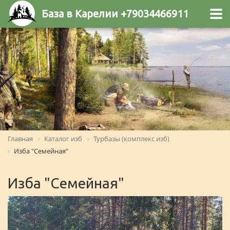
База в Карелии +79034466911
Главная
Каталог изб
Турбазы (комплекс изб)
Изба "Семейная"
Изба "Семейная"