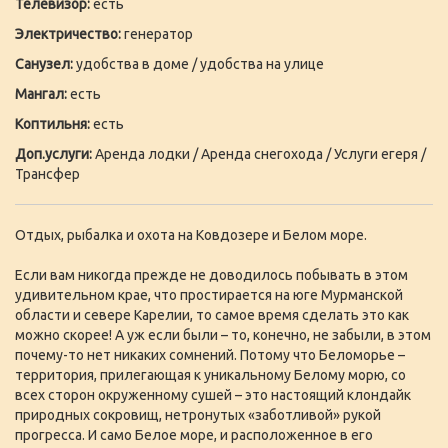
Телевизор:
есть
Электричество:
генератор
Санузел:
удобства в доме / удобства на улице
Мангал:
есть
Коптильня:
есть
Доп.услуги:
Аренда лодки / Аренда снегохода / Услуги егеря /
Трансфер
Отдых, рыбалка и охота на Ковдозере и Белом море.
Если вам никогда прежде не доводилось побывать в этом
удивительном крае, что простирается на юге Мурманской
области и севере Карелии, то самое время сделать это как
можно скорее! А уж если были – то, конечно, не забыли, в этом
почему-то нет никаких сомнений. Потому что Беломорье –
территория, прилегающая к уникальному Белому морю, со
всех сторон окруженному сушей – это настоящий клондайк
природных сокровищ, нетронутых «заботливой» рукой
прогресса. И само Белое море, и расположенное в его