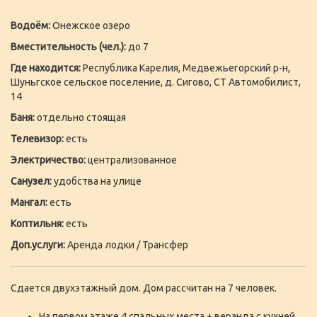
Водоём:
Онежское озеро
Вместительность (чел.):
до 7
Где находится:
Республика Карелия, Медвежьегорский р-н,
Шуньгское сельское поселение, д. Сигово, СТ Автомобилист,
14
Баня:
отдельно стоящая
Телевизор:
есть
Электричество:
централизованное
Санузел:
удобства на улице
Мангал:
есть
Коптильня:
есть
Доп.услуги:
Аренда лодки / Трансфер
Сдается двухэтажный дом. Дом рассчитан на 7 человек.
На первом этаже 4 спальных места + веранда с кухней.