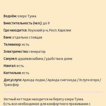
Водоём:
озеро Тухка
Вместительность (чел.):
до 9
Где находится:
Лоухский р-н, Респ. Карелия
Баня:
отдельно стоящая
Телевизор:
есть
Электричество:
генератор
Санузел:
душевая кабина / удобства в доме
Мангал:
есть
Коптильня:
есть
Доп.услуги:
Аренда лодки / Аренда снегохода / Услуги егеря /
Трансфер
Уютный коттедж находится на берегу озера Тухка.
Есть все необходимое для комфортного проживания с