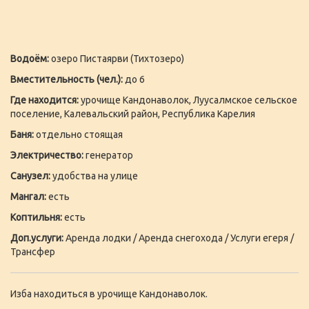
Водоём:
озеро Пистаярви (Тихтозеро)
Вместительность (чел.):
до 6
Где находится:
урочище Кандонаволок, Луусалмское сельское
поселение, Калевальский район, Республика Карелия
Баня:
отдельно стоящая
Электричество:
генератор
Санузел:
удобства на улице
Мангал:
есть
Коптильня:
есть
Доп.услуги:
Аренда лодки / Аренда снегохода / Услуги егеря /
Трансфер
Изба находиться в урочище Кандонаволок.