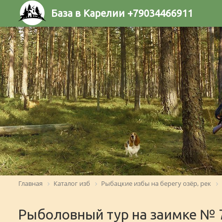
База в Карелии +79034466911
Главная
Каталог изб
Рыбацкие избы на берегу озёр, рек
Рыболовный тур на заимке № 