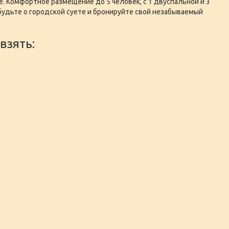
е. Комфортное размещение до 5 человек, с 1 двуспальной и 3
удьте о городской суете и бронируйте свой незабываемый
взять: