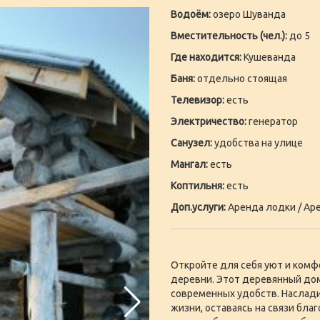
Водоём:
озеро Шуванда
Вместительность (чел.):
до 5
Где находится:
Кушеванда
Баня:
отдельно стоящая
Телевизор:
есть
Электричество:
генератор
Санузел:
удобства на улице
Мангал:
есть
Коптильня:
есть
Доп.услуги:
Аренда лодки / Аре
Откройте для себя уют и комфо
деревни. Этот деревянный дом
современных удобств. Наслад
жизни, оставаясь на связи бла