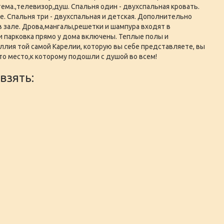
тема.,телевизор,душ. Спальня один - двухспальная кровать.
. Спальня три - двухспальная и детская. Дополнительно
 зале. Дрова,мангалы,решетки и шампура входят в
и парковка прямо у дома включены. Теплые полы и
ллия той самой Карелии, которую вы себе представляете, вы
то место,к которому подошли с душой во всем!
взять: