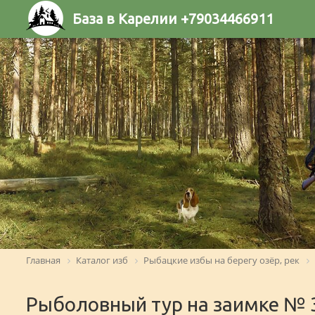
База в Карелии +79034466911
Главная
Каталог изб
Рыбацкие избы на берегу озёр, рек
Рыболовный тур на заимке № 