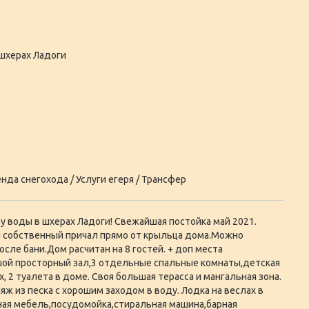
 шхерах Ладоги
нда снегохода / Услуги егеря / Трансфер
 воды в шхерах Ладоги! Свежайшая постойка май 2021.
ой собственный причал прямо от крыльца дома.Можно
осле бани.Дом расчитан на 8 гостей. + доп места
ой просторный зал,3 отдельные спальные комнаты,детская
х, 2 туалета в доме. Своя большая терасса и мангальная зона.
яж из песка с хорошим заходом в воду. Лодка на веслах в
ная мебель,посудомойка,стиральная машина,барная