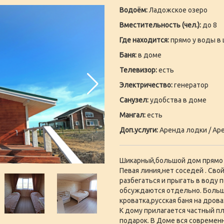
Водоём:
Ладожское озеро
Вместительность (чел.):
до 8
Где находится:
прямо у воды в
Баня:
в доме
Телевизор:
есть
Электричество:
генератор
Санузел:
удобства в доме
Мангал:
есть
Доп.услуги:
Аренда лодки / Аре
Шикарный,большой дом прямо у
Певая линия,нет соседей . Св
разбегаться и прыгать в воду п
обсуждаются отдельно. Больш
кроватка,русская баня на дрова
К дому прилагается частный пл
подарок. В Доме вся современ