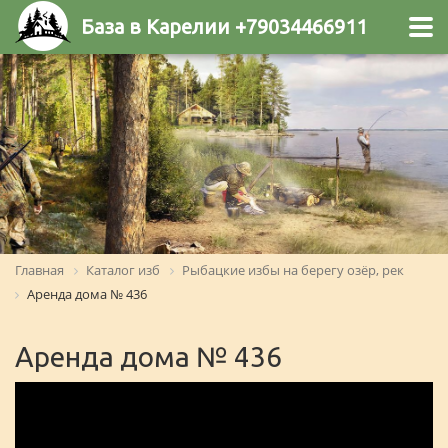
База в Карелии +79034466911
Главная
Каталог изб
Рыбацкие избы на берегу озёр, рек
Аренда дома № 436
Аренда дома № 436