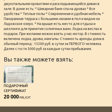
двухспальными кроватями и раскладывающийся диван в
зале. В доме есть: * Шикарная баня-спа на дровах * Все
удобства * Теплые полы * Cовременная и удобная мебель *
Панорамная терраса с большими окнами в пол и видом на
Ладожское озеро. * На крыше есть место для отдыха и
шезлонги для принятия солнечных ванн. Лодка на веслах в
подарок. При желании можно взять у нас мотор. В стоимость
включена лодка, дрова, мангалы. Стоимость аренды дома в
обычный период : 13200 руб. в сутки за ПЕРВОГО человека.
Далее с гостя 3000 руб за каждые сутки прибывания.
Вы также можете взять:
ПОДАРОЧНЫЙ
СЕРТИФИКАТ
20 000
РУБ./СУТ