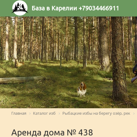
База в Карелии +79034466911
Главная
Каталог изб
Рыбацкие избы на берегу озёр, рек
Аренда дома № 438