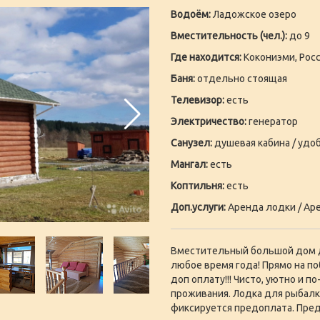
Водоём:
Ладожское озеро
Вместительность (чел.):
до 9
Где находится:
Кокониэми, Росс
Баня:
отдельно стоящая
Телевизор:
есть
Электричество:
генератор
Санузел:
душевая кабина / удоб
Мангал:
есть
Коптильня:
есть
Доп.услуги:
Аренда лодки / Аре
Вместительный большой дом д
любое время года! Прямо на п
доп оплату!!! Чисто, уютно и 
проживания. Лодка для рыбалк
фиксируется предоплата. Пред