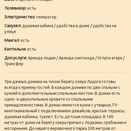
Телевизор:
есть
Электричество:
генератор
Санузел:
душевая кабина / удобства в доме / удобства на
улице
Мангал:
есть
Коптильня:
есть
Доп.услуги:
Аренда лодки / Аренда снегохода / Услуги егеря /
Трансфер
Три дачных домика на тихом берегу озера Ладога готовы
всегда к приему гостей. В каждом домике по две спальни с
кухней и дополнительным спальным местом. В домах есть
одно- и двухспальные кровати со спальными
принадлежностями. В домах имеются кухня с утварью,TV-
многоканальный с подключением девайсов, крытые террасы,
душевая кабинка, туалет. Есть детская площадка. В 100
метрах от дома на берегу озера причал с лодками, гребными и
моторными. До нашего веревочного парка 200 метров от