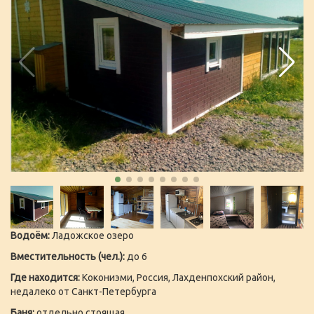
Водоём:
Ладожское озеро
Вместительность (чел.):
до 6
Где находится:
Кокониэми, Россия, Лахденпохский район,
недалеко от Санкт-Петербурга
Баня:
отдельно стоящая