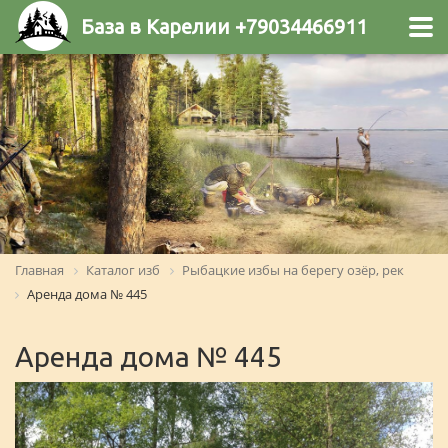
База в Карелии +79034466911
Главная
Каталог изб
Рыбацкие избы на берегу озёр, рек
Аренда дома № 445
Аренда дома № 445