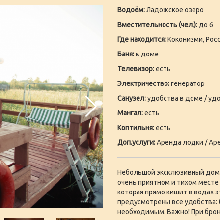
Водоём:
Ладожское озеро
Вместительность (чел.):
до 6
Где находится:
Кокониэми, Росс
Баня:
в доме
Телевизор:
есть
Электричество:
генератор
Санузел:
удобства в доме / удо
Мангал:
есть
Коптильня:
есть
Доп.услуги:
Аренда лодки / Аре
Небольшой эксклюзивный домик
очень приятном и тихом месте
которая прямо кишит в водах э
предусмотрены все удобства: б
необходимым. Важно! При бро