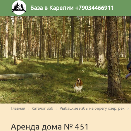
База в Карелии +79034466911
Главная
Каталог изб
Рыбацкие избы на берегу озёр, рек
Аренда дома № 451