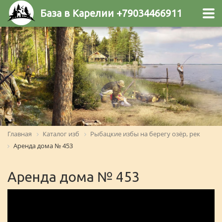
База в Карелии +79034466911
Главная
Каталог изб
Рыбацкие избы на берегу озёр, рек
Аренда дома № 453
Аренда дома № 453