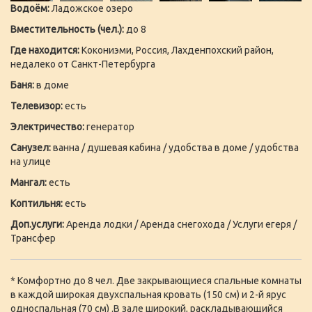
Водоём:
Ладожское озеро
Вместительность (чел.):
до 8
Где находится:
Кокониэми, Россия, Лахденпохский район,
недалеко от Санкт-Петербурга
Баня:
в доме
Телевизор:
есть
Электричество:
генератор
Санузел:
ванна / душевая кабина / удобства в доме / удобства
на улице
Мангал:
есть
Коптильня:
есть
Доп.услуги:
Аренда лодки / Аренда снегохода / Услуги егеря /
Трансфер
* Комфортно до 8 чел. Две закрывающиеся спальные комнаты
в каждой широкая двухспальная кровать (150 см) и 2-й ярус
односпальная (70 см) .В зале широкий, раскладывающийся