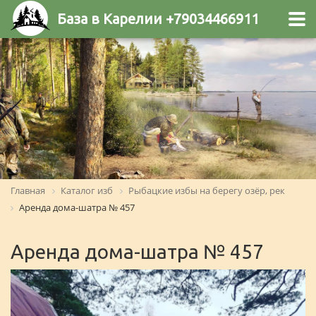
База в Карелии +79034466911
Главная
Каталог изб
Рыбацкие избы на берегу озёр, рек
Аренда дома-шатра № 457
Аренда дома-шатра № 457