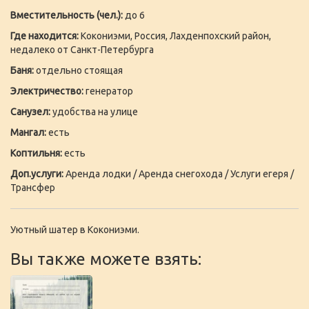
Вместительность (чел.):
до 6
Где находится:
Кокониэми, Россия, Лахденпохский район,
недалеко от Санкт-Петербурга
Баня:
отдельно стоящая
Электричество:
генератор
Санузел:
удобства на улице
Мангал:
есть
Коптильня:
есть
Доп.услуги:
Аренда лодки / Аренда снегохода / Услуги егеря /
Трансфер
Уютный шатер в Кокониэми.
Вы также можете взять: