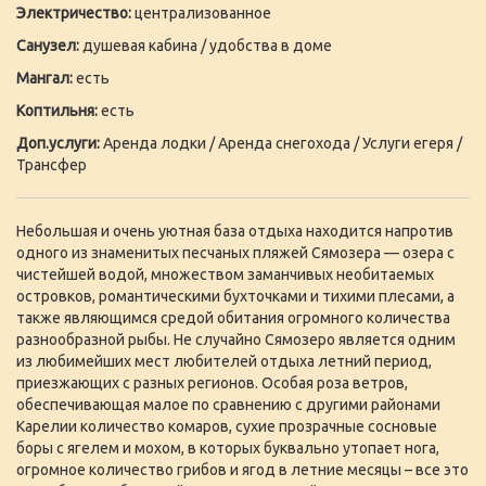
Электричество:
централизованное
Санузел:
душевая кабина / удобства в доме
Мангал:
есть
Коптильня:
есть
Доп.услуги:
Аренда лодки / Аренда снегохода / Услуги егеря /
Трансфер
Небольшая и очень уютная база отдыха находится напротив
одного из знаменитых песчаных пляжей Сямозера — озера с
чистейшей водой, множеством заманчивых необитаемых
островков, романтическими бухточками и тихими плесами, а
также являющимся средой обитания огромного количества
разнообразной рыбы. Не случайно Сямозеро является одним
из любимейших мест любителей отдыха летний период,
приезжающих с разных регионов. Особая роза ветров,
обеспечивающая малое по сравнению с другими районами
Карелии количество комаров, сухие прозрачные сосновые
боры с ягелем и мохом, в которых буквально утопает нога,
огромное количество грибов и ягод в летние месяцы – все это