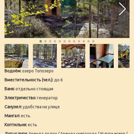
Водоём:
озеро Топозеро
Вместительность (чел.):
до 6
Баня:
отдельно стоящая
Электричество:
генератор
Санузел:
удобства на улице
Мангал:
есть
Коптильня:
есть
Доп.услуги:
Аренда лодки / Аренда снегохода / Услуги егеря /