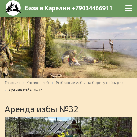
База в Карелии +79034466911
Главная
Каталог изб
Рыбацкие избы на берегу озёр, рек
Аренда избы №32
Аренда избы №32