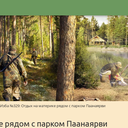
Изба №329: Отдых на материке рядом с парком Паанаярви
е рядом с парком Паанаярви