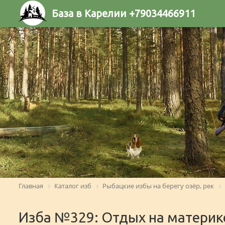
База в Карелии +79034466911
Главная
Каталог изб
Рыбацкие избы на берегу озёр, рек
Изба №329: Отдых на материк