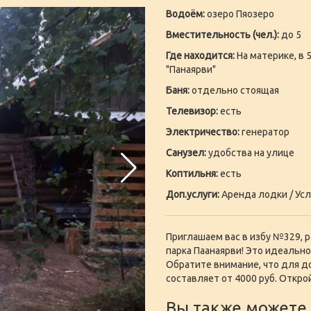
Водоём:
озеро Пяозеро
Вместительность (чел.):
до 5
Где находится:
На материке, в 5
"Панаярви"
Баня:
отдельно стоящая
Телевизор:
есть
Электричество:
генератор
Санузел:
удобства на улице
Коптильня:
есть
Доп.услуги:
Аренда лодки / Усл
Приглашаем вас в избу №329, р
парка Паанаярви! Это идеально
Обратите внимание, что для д
составляет от 4000 руб. Откро
Вы также можете 