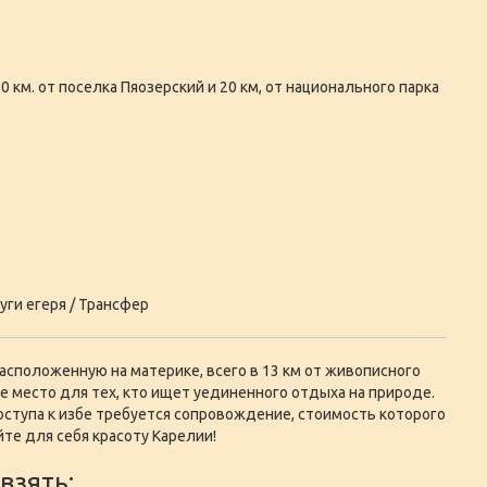
0 км. от поселка Пяозерский и 20 км, от национального парка
уги егеря / Трансфер
асположенную на материке, всего в 13 км от живописного
е место для тех, кто ищет уединенного отдыха на природе.
оступа к избе требуется сопровождение, стоимость которого
йте для себя красоту Карелии!
взять: