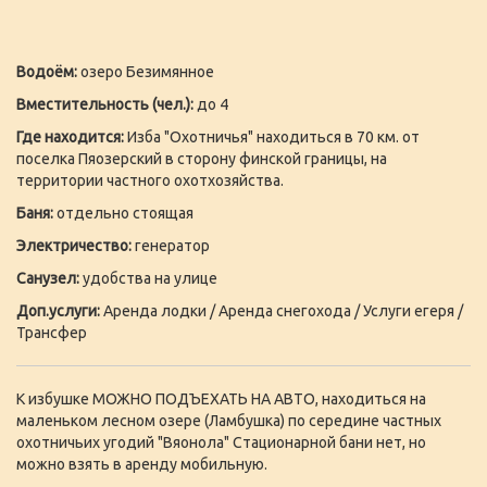
Водоём:
озеро Безимянное
Вместительность (чел.):
до 4
Где находится:
Изба "Охотничья" находиться в 70 км. от
поселка Пяозерский в сторону финской границы, на
территории частного охотхозяйства.
Баня:
отдельно стоящая
Электричество:
генератор
Санузел:
удобства на улице
Доп.услуги:
Аренда лодки / Аренда снегохода / Услуги егеря /
Трансфер
К избушке МОЖНО ПОДЪЕХАТЬ НА АВТО, находиться на
маленьком лесном озере (Ламбушка) по середине частных
охотничьих угодий "Вяонола" Стационарной бани нет, но
можно взять в аренду мобильную.