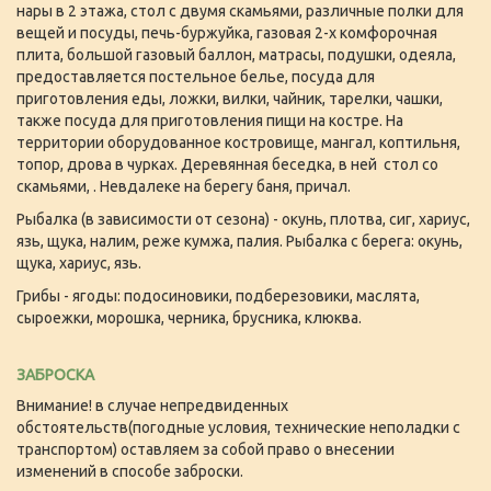
нары в 2 этажа, стол с двумя скамьями, различные полки для
вещей и посуды, печь-буржуйка, газовая 2-х комфорочная
плита, большой газовый баллон, матрасы, подушки, одеяла,
предоставляется постельное белье, посуда для
приготовления еды, ложки, вилки, чайник, тарелки, чашки,
также посуда для приготовления пищи на костре. На
территории оборудованное костровище, мангал, коптильня,
топор, дрова в чурках. Деревянная беседка, в ней стол со
скамьями, . Невдалеке на берегу баня, причал.
Рыбалка (в зависимости от сезона) - окунь, плотва, сиг, хариус,
язь, щука, налим, реже кумжа, палия. Рыбалка с берега: окунь,
щука, хариус, язь.
Грибы - ягоды: подосиновики, подберезовики, маслята,
сыроежки, морошка, черника, брусника, клюква.
ЗАБРОСКА
Внимание! в случае непредвиденных
обстоятельств(погодные условия, технические неполадки с
транспортом) оставляем за собой право о внесении
изменений в способе заброски.