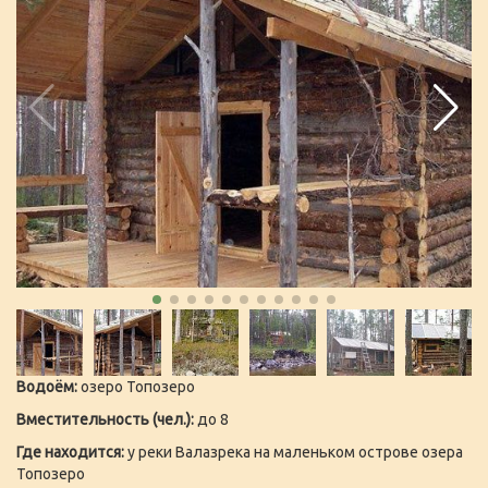
Водоём:
озеро Топозеро
Вместительность (чел.):
до 8
Где находится:
у реки Валазрека на маленьком острове озера
Топозеро