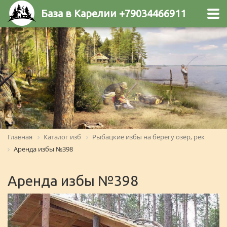
База в Карелии +79034466911
Главная
Каталог изб
Рыбацкие избы на берегу озёр, рек
Аренда избы №398
Аренда избы №398