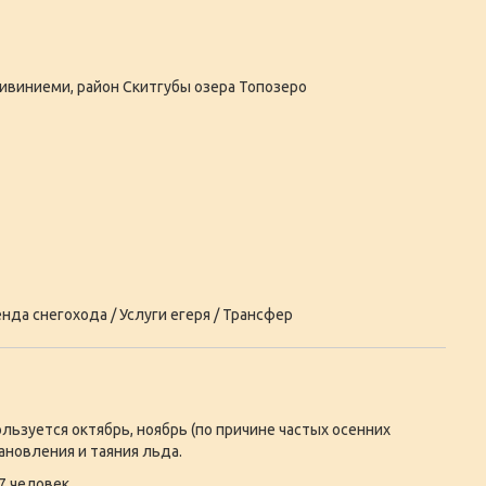
ивиниеми, район Скитгубы озера Топозеро
нда снегохода / Услуги егеря / Трансфер
льзуется октябрь, ноябрь (по причине частых осенних
ановления и таяния льда.
7 человек.