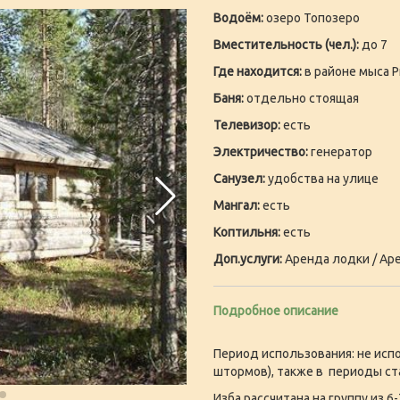
Водоём:
озеро Топозеро
Вместительность (чел.):
до 7
Где находится:
в районе мыса Р
Баня:
отдельно стоящая
Телевизор:
есть
Электричество:
генератор
Санузел:
удобства на улице
Мангал:
есть
Коптильня:
есть
Доп.услуги:
Аренда лодки / Аре
Подробное описание
Период использования: не испо
штормов), также в периоды ст
Изба рассчитана на группу из 6-