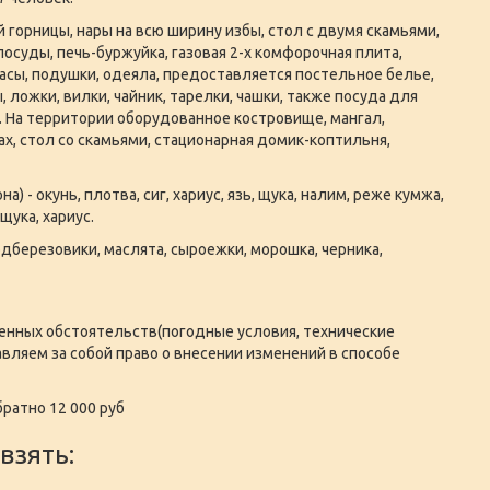
 горницы, нары на всю ширину избы, стол с двумя скамьями,
осуды, печь-буржуйка, газовая 2-х комфорочная плита,
асы, подушки, одеяла, предоставляется постельное белье,
 ложки, вилки, чайник, тарелки, чашки, также посуда для
. На территории оборудованное костровище, мангал,
ках, стол со скамьями, стационарная домик-коптильня,
а) - окунь, плотва, сиг, хариус, язь, щука, налим, реже кумжа,
 щука, хариус.
дберезовики, маслята, сыроежки, морошка, черника,
енных обстоятельств(погодные условия, технические
вляем за собой право о внесении изменений в способе
братно 12 000 руб
взять: