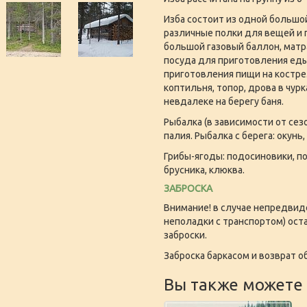
Изба состоит из одной большой
различные полки для вещей и п
большой газовый баллон, матр
посуда для приготовления еды,
приготовления пищи на костре
коптильня, топор, дрова в чур
невдалеке на берегу баня.
Рыбалка (в зависимости от сезон
палия. Рыбалка с берега: окунь,
Грибы-ягоды: подосиновики, по
брусника, клюква.
ЗАБРОСКА
Внимание! в случае непредвид
неполадки с транспортом) оста
заброски.
Заброска баркасом и возврат о
Вы также можете 