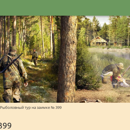
Рыболовный тур на заимке № 399
399