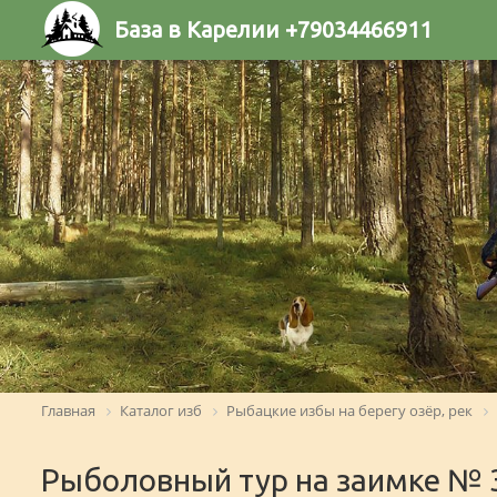
База в Карелии +79034466911
Главная
Каталог изб
Рыбацкие избы на берегу озёр, рек
Рыболовный тур на заимке № 