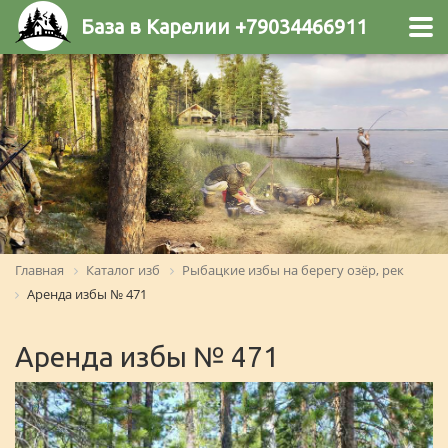
База в Карелии +79034466911
Главная
Каталог изб
Рыбацкие избы на берегу озёр, рек
Аренда избы № 471
Аренда избы № 471