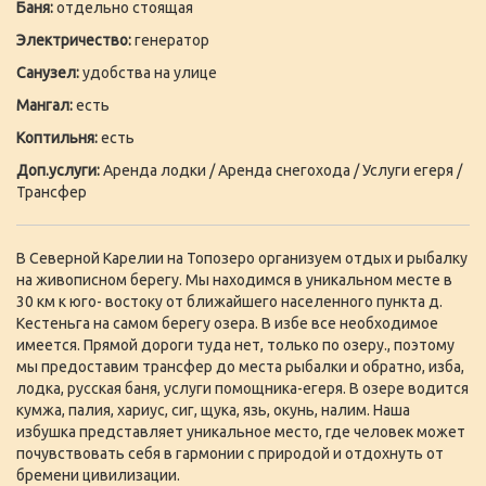
Баня:
отдельно стоящая
Электричество:
генератор
Санузел:
удобства на улице
Мангал:
есть
Коптильня:
есть
Доп.услуги:
Аренда лодки / Аренда снегохода / Услуги егеря /
Трансфер
В Северной Карелии на Топозеро организуем отдых и рыбалку
на живописном берегу. Мы находимся в уникальном месте в
30 км к юго- востоку от ближайшего населенного пункта д.
Кестеньга на самом берегу озера. В избе все необходимое
имеется. Прямой дороги туда нет, только по озеру., поэтому
мы предоставим трансфер до места рыбалки и обратно, изба,
лодка, русская баня, услуги помощника-егеря. В озере водится
кумжа, палия, хариус, сиг, щука, язь, окунь, налим. Наша
избушка представляет уникальное место, где человек может
почувствовать себя в гармонии с природой и отдохнуть от
бремени цивилизации.