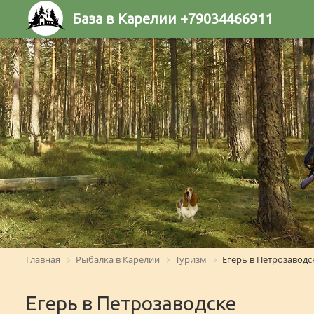
База в Карелии +79034466911
Главная
Рыбалка в Карелии
Туризм
Егерь в Петрозаводс
Егерь в Петрозаводске