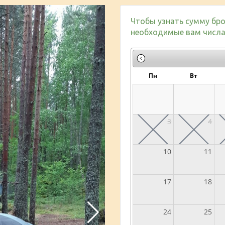
Чтобы узнать сумму бро
необходимые вам числа 
Пн
Вт
3
4
10
11
17
18
24
25