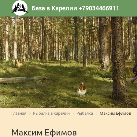
База в Карелии +79034466911
Главная
Рыбалка в Карелии
Рыбалка
Максим Ефимов
Максим Ефимов