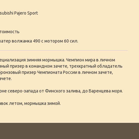
subishi Pajero Sport
стоимость
катер волжанка 490 с мотором 60 сил.
ециализация зимняя мормышка. Чемпион мира в личном
ряный призер в командном зачете, трехкратный обладатель
 бронзовый призер Чемпионата России в личном зачете,
ачете.
не северо-запада от Финского залива, до Баренцева моря.
авок летом, мормышка зимой.