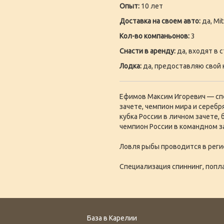
Опыт:
10 лет
Доставка на своем авто:
да, Mit
Кол-во компаньонов:
3
Снасти в аренду:
да, входят в 
Лодка:
да, предоставляю свой 
Ефимов Максим Игоревич — сп
зачете, чемпион мира и сереб
кубка России в личном зачете,
чемпион России в командном з
Ловля рыбы проводится в регио
Специализация спиннинг, попл
База в Карелии