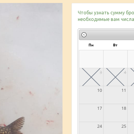
Чтобы узнать сумму бро
необходимые вам числа 
Пн
Вт
3
4
10
11
17
18
24
25