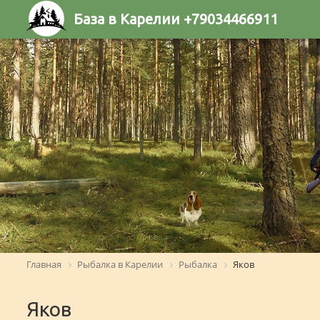
База в Карелии +79034466911
Главная
Рыбалка в Карелии
Рыбалка
Яков
Яков