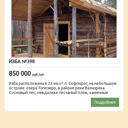
ИЗБА №398
850 000
руб./сут.
Изба расположена в 23 км от п. Софпорог, на небольшом
острове озера Топозеро, в районе реки Валазрека.
Сосновый лес, невдалеке песчаный пляж, каменные
гряды, удобное, закрытое от ветра расположение, в тени
других островов, от устья реки Валазрека 1,5 км. Путь из
Подробнее
п. Софпорог до избы занимает примерно 0,5 часа,
заброска производится быстроходным катером.