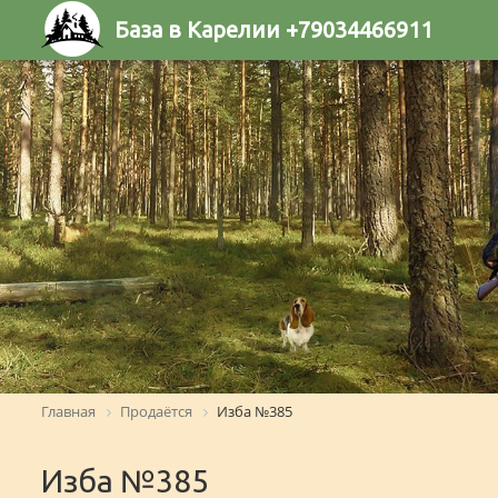
База в Карелии +79034466911
Главная
Продаётся
Изба №385
Изба №385