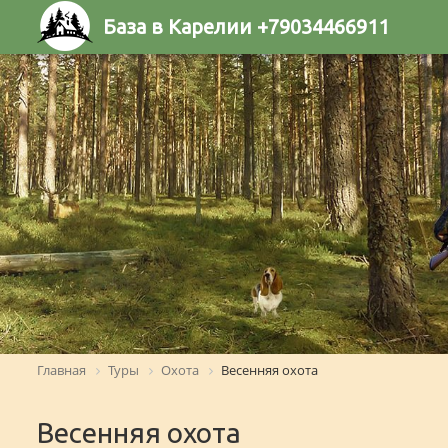
База в Карелии +79034466911
Главная
Туры
Охота
Весенняя охота
Весенняя охота