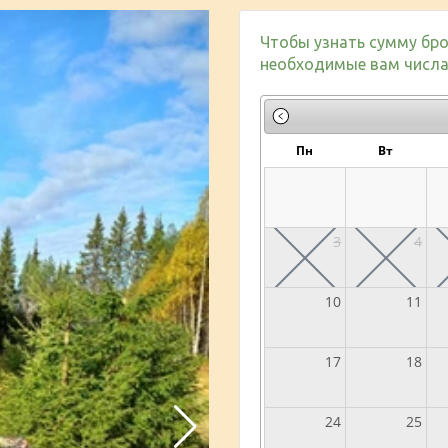
Чтобы узнать сумму бро
необходимые вам числа 
Пн
Вт
3
4
10
11
17
18
24
25