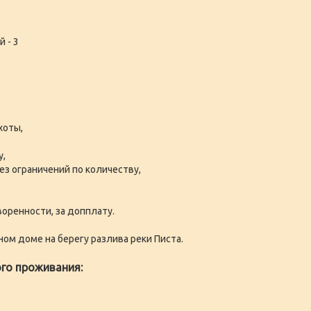
 - 3
хоты,
у,
ез ограничений по количеству,
оренности, за допплату.
ом доме на берегу разлива реки Писта.
го проживания: