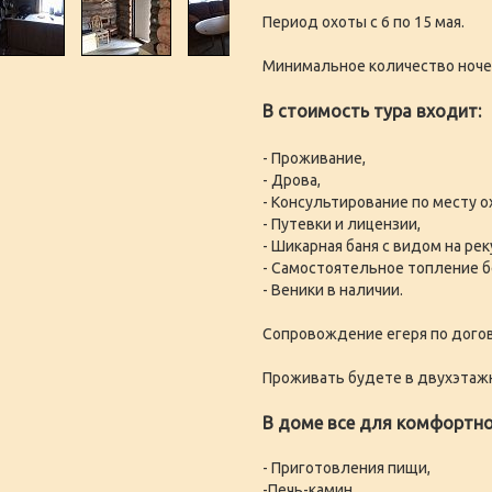
Период охоты с 6 по 15 мая.
Минимальное количество ночей
В стоимость тура входит:
- Проживание,
- Дрова,
- Консультирование по месту о
- Путевки и лицензии,
- Шикарная баня с видом на рек
- Самостоятельное топление б
- Веники в наличии.
Сопровождение егеря по догов
Проживать будете в двухэтажн
В доме все для комфортно
- Приготовления пищи,
-Печь-камин,