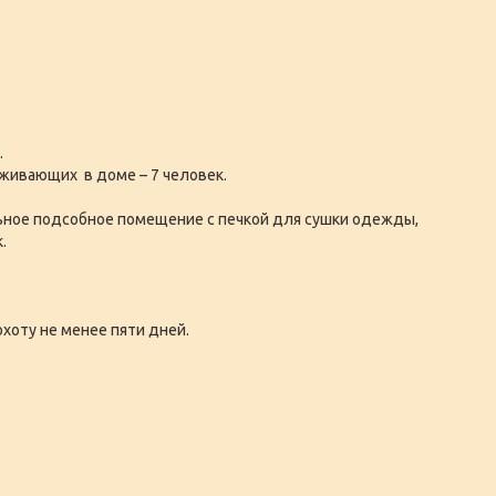
.
живающих в доме – 7 человек.
ьное подсобное помещение с печкой для сушки одежды,
.
хоту не менее пяти дней.