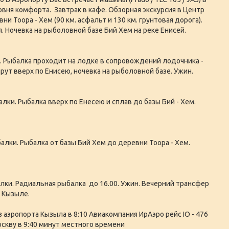
вня комфорта. Завтрак в кафе. Обзорная экскурсия в Центр
ни Тоора - Хем (90 км. асфальт и 130 км. грунтовая дорога).
я. Ночевка на рыболовной базе Бий Хем на реке Енисей.
. Рыбалка проходит на лодке в сопровождений лодочника -
ут вверх по Енисею, ночевка на рыболовной базе. Ужин.
лки. Рыбалка вверх по Енесею и сплав до базы Бий - Хем.
лки. Рыбалка от базы Бий Хем до деревни Тоора - Хем.
лки. Радиальная рыбалка до 16.00. Ужин. Вечерний трансфер
в Кызыле.
 аэропорта Кызыла в 8:10 Авиакомпания ИрАэро рейс IO - 476
скву в 9:40 минут местного времени