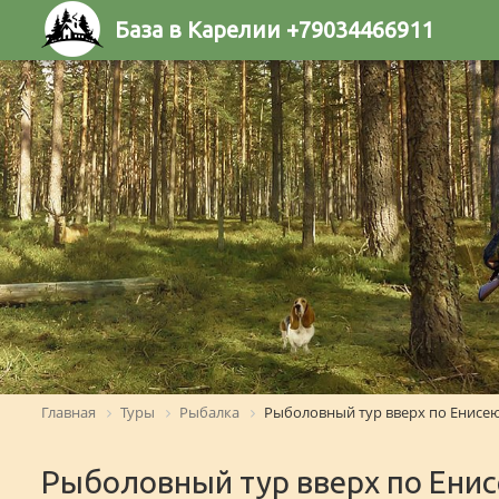
База в Карелии +79034466911
Главная
Туры
Рыбалка
Рыболовный тур вверх по Енисе
Рыболовный тур вверх по Ени