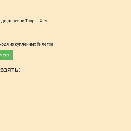
 до деревни Тоора - Хем
ходя из купленных билетов
 мест
взять: