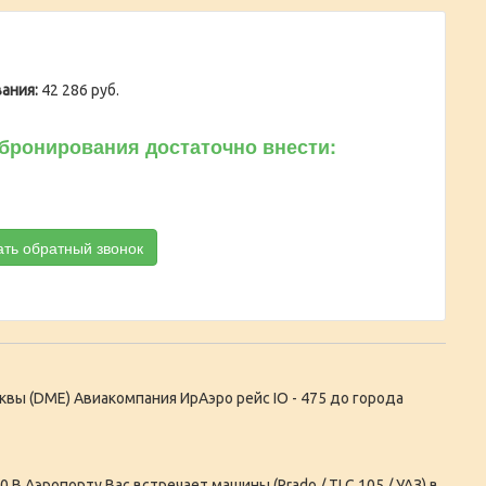
ания:
42 286 руб.
бронирования достаточно внести:
ать обратный звонок
сквы (DME) Авиакомпания ИрАэро рейс IO - 475 до города
0 В Аэропорту Вас встречает машины (Prado / TLC 105 / УАЗ) в