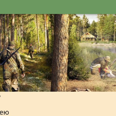
ю
сею