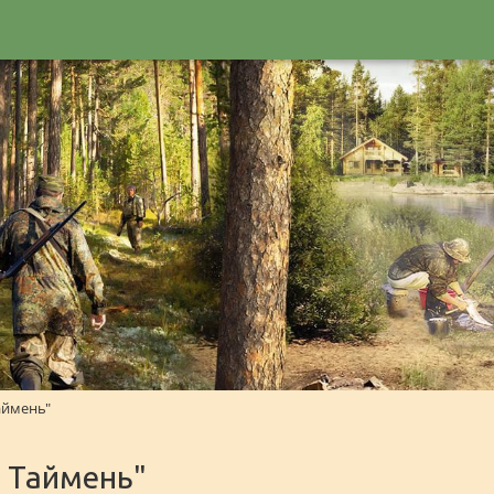
аймень"
 Таймень"