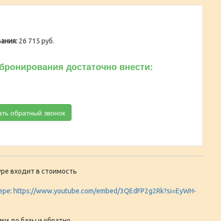
ания:
26 715 руб.
бронирования достаточно внести:
ать обратный звонок
ре входит в стоимость
ере
:
https://www.youtube.com/embed/3QEdFP2g2Rk?si=EyWH-
ики до базы и обратно,