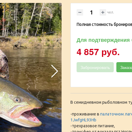
чел.
Полная стоимость брониров
Для подтверждения 
4 857 руб.
Забронировать
Заказ
В семидневном рыболовном ту
-проживание в
палаточном лаг
1JwfgHL93Hb
-трехразовое питание,
-трансфер от вокзала пгт Ногл