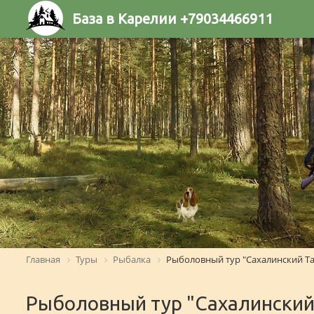
База в Карелии +79034466911
Главная
Туры
Рыбалка
Рыболовный тур "Сахалинский Т
Рыболовный тур "Сахалинский