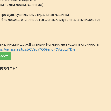
ка - одна лодка, один гид)
ктро душ, сушильная, стиральная машинка.
 4 человека. отапливается фенами, внутри палатки имеются
халинска и до ЖД станции Ноглики, не входят в стоимость
ps://aviasales.tp.st/CVaov7O6?erid=2Vtzqwi7Dje
 мест
взять: