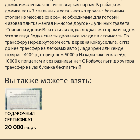
домик и маленькая но очень жаркая парная. В рыбацком
домике есть 3 спальных места. - есть терраса с большим
столом из массива со всем не обходимым для готовки
-Газовая плитка мангал и многое другое -2 уличных туалета
-Спининги удочки Вексельная лодка лодка с мотором и гидом
Усгули гида Лодка снасти дрова все входит в стоимость По
трансферу Перед хутором есть деревня Койвусельга , с птз
до неё трансфер на легковых авто ( Лада хрей или хенде
солярис) 4000 р , с прицепом 5000 р На кадилаке ескалейд
10000 с прицепом и без разницы, нет С Койвусельги до хутора
трансфер на уаз буханка бесплатный
Вы также можете взять:
ПОДАРОЧНЫЙ
СЕРТИФИКАТ
20 000
РУБ./СУТ