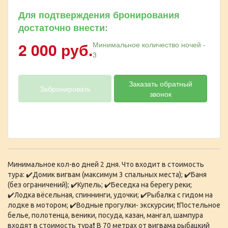
Для подтверждения бронирования
достаточно внести:
2 000 руб.
Минимальное количество ночей -
3
Заказать обратный
Забронировать
звонок
Минимальное кол-во дней 2 дня. Что входит в стоимость
тура: ✔️Домик вигвам (максимум 3 спальных места); ✔️Баня
(без ограничений); ✔️Купель; ✔️Беседка на берегу реки;
✔️Лодка вёсельная, спиннинги, удочки; ✔️Рыбалка с гидом на
лодке в мотором; ✔️Водные прогулки- экскурсии; ❗️Постельное
белье, полотенца, веники, посуда, казан, мангал, шампура
входят в стоимость тура❗️ В 70 метрах от вигвама рыбацкий