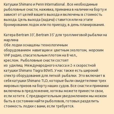
Катушки Shimano и Penn International . Все необходимые
рыболовные снасти, наживка, приманка в наличии на борту и
зависят от целей вашего выхода и включены в стоимость
выхода. Цель выхода (задача) ставится или на этапе
бронирования лодок или по приезду, в день планирования.
Катера Bertram 33', Bertram 35' для троллинговой рыбалки на
марлина
Обе лодки оснащены технологичным
оборудованием навигации и цветным эхолотом, морским
VHF радио, спасательным плотом на 8 чел.,
креслом. Рыболовные снасти состоят
из удилищ Международного класса и 2-х скоростной
катушки Shimano Tiagra 80WS. У нас также есть широкий
спектр оборудования для легкой рыбалки. Это включает в
себя катушки Shimano TLD, которые были свидетелями трех
мировых призов на борту наших судов. Все снасти и приманки
включены в предложение, хотя вы можете принести свои,
если хотите. С предварительным уведомлением мы можем
быть в состоянии найти рыболовов, готовых разделить
стоимость лодки с вами, если требуется.