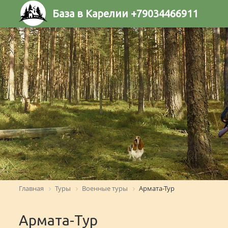
База в Карелии +79034466911
Главная
Туры
Военные туры
Армата-Тур
Армата-Тур