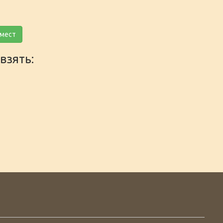
 мест
взять: