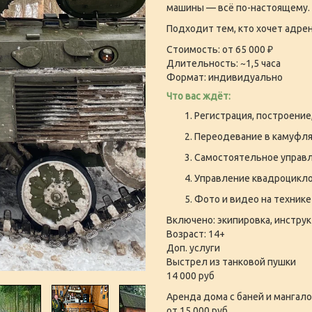
машины — всё по-настоящему.
Подходит тем, кто хочет адрен
Стоимость: от 65 000 ₽
Длительность: ~1,5 часа
Формат: индивидуально
Что вас ждёт:
Регистрация, построение
Переодевание в камуфл
Самостоятельное управл
Управление квадроцикло
Фото и видео на технике
Включено: экипировка, инструк
Возраст: 14+
Доп. услуги
Выстрел из танковой пушки
14 000 руб
Аренда дома с баней и мангал
от 15 000 руб